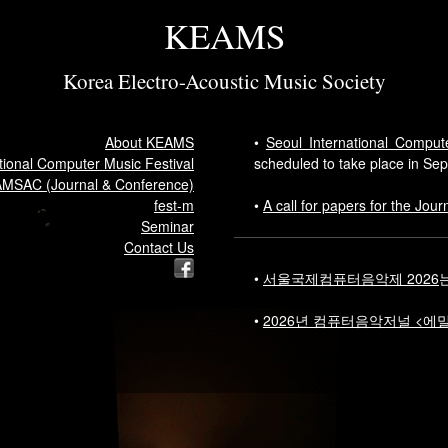
KEAMS
Korea Electro-Acoustic Music Society
About KEAMS
•
Seoul International Comput
tional Computer Music Festival
scheduled to take place in Se
MSAC (Journal & Conference)
fest-m
•
A call for papers for the Jour
Seminar
Contact Us
•
서울국제컴퓨터음악제 2026
는
•
2026년 컴퓨터음악저널 <에